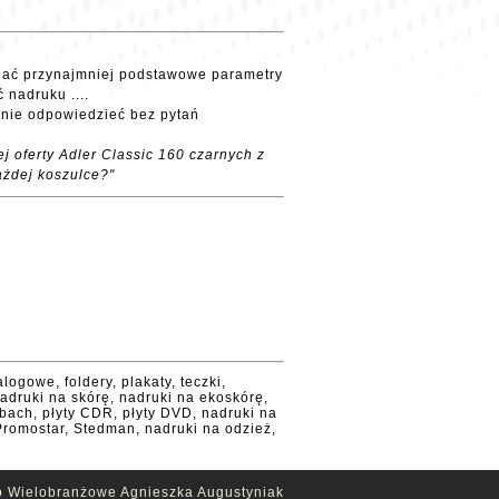
nać przynajmniej podstawowe parametry
 nadruku ....
tanie odpowiedzieć bez pytań
ej oferty Adler Classic 160 czarnych z
ażdej koszulce?"
logowe, foldery, plakaty, teczki,
nadruki na skórę, nadruki na ekoskórę,
rbach, płyty CDR, płyty DVD, nadruki na
romostar, Stedman, nadruki na odzież,
 Wielobranżowe Agnieszka Augustyniak