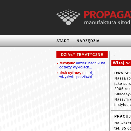
START
NARZĘDZIA
DZIAŁY TEMATYCZNE
...
Witaj w
• tekstylia:
odzież, nadruki na
odzieży, wykrojach...
• druk cyfrowy:
ulotki,
DWA SŁ
wizytówki, pocztówki...
Nasza ro
jako spr
2005 rok
Sukcesyw
Naszym o
instytucj
PRACUJEM
Na wszel
tel. 85 