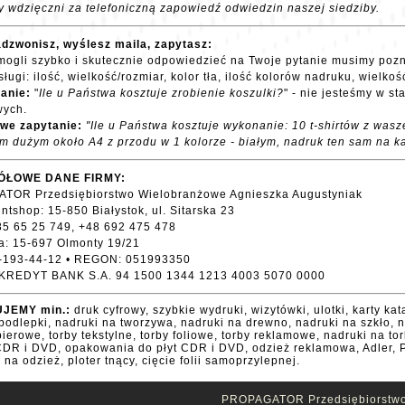
 wdzięczni za telefoniczną zapowiedź odwiedzin naszej siedziby.
dzwonisz, wyślesz maila, zapytasz:
ogli szybko i skutecznie odpowiedzieć na Twoje pytanie musimy poz
ługi: ilość, wielkość/rozmiar, kolor tła, ilość kolorów nadruku, wielkość
anie:
"
Ile u Państwa kosztuje zrobienie koszulki?
" - nie jesteśmy w s
wych.
we zapytanie:
"Ile u Państwa kosztuje wykonanie: 10 t-shirtów z wasz
m dużym około A4 z przodu w 1 kolorze - białym, nadruk ten sam na k
ÓŁOWE DANE FIRMY:
TOR Przedsiębiorstwo Wielobranżowe Agnieszka Augustyniak
intshop: 15-850 Białystok, ul. Sitarska 23
 85 65 25 749, +48 692 475 478
a: 15-697 Olmonty 19/21
2-193-44-12 • REGON: 051993350
KREDYT BANK S.A. 94 1500 1344 1213 4003 5070 0000
JEMY min.:
druk cyfrowy, szybkie wydruki, wizytówki, ulotki, karty kata
 podlepki, nadruki na tworzywa, nadruki na drewno, nadruki na szkło, 
pierowe, torby tekstylne, torby foliowe, torby reklamowe, nadruki na to
CDR i DVD, opakowania do płyt CDR i DVD, odzież reklamowa, Adler, P
 na odzież, ploter tnący, cięcie folii samoprzylepnej.
PROPAGATOR Przedsiębiorstwo