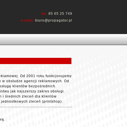
tel.
85 65 25 749
e-mail:
biuro@propagator.pl
reklamowej. Od 2001 roku funkcjonujemy
ię w obsłudze agencji reklamowych. Od
bsługę klientów bezpośrednich.
twu jak najszerszy zakres obsługi.
i średnich zleceń dla klientów
 i jednostkowych zleceń (printshop).
wą.