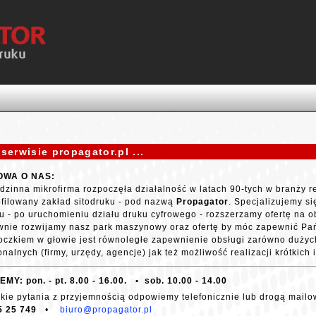
 serwisie propagator.pl ...
OWA O NAS:
dzinna mikrofirma rozpoczęła działalność w latach 90-tych w branży 
ofilowany zakład sitodruku - pod nazwą
Propagator
. Specjalizujemy s
u - po uruchomieniu działu druku cyfrowego - rozszerzamy ofertę na o
nie rozwijamy nasz park maszynowy oraz ofertę by móc zapewnić Pańs
czkiem w głowie jest równoległe zapewnienie obsługi zarówno dużych 
onalnych (firmy, urzędy, agencje) jak też możliwość realizacji krótkich
Y: pon. - pt. 8.00 - 16.00. • sob. 10.00 - 14.00
kie pytania z przyjemnością odpowiemy telefonicznie lub drogą mailo
65 25 749
•
biuro@propagator.pl