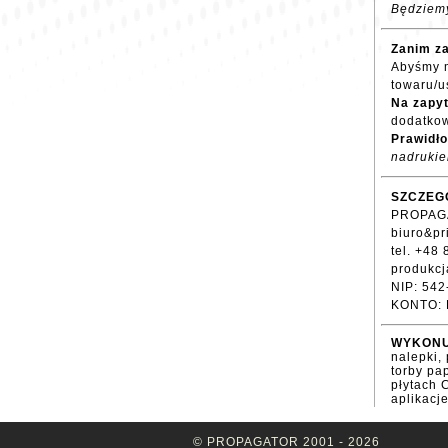
Będziemy
Zanim za
Abyśmy m
towaru/us
Na zapyt
dodatko
Prawidło
nadrukie
SZCZEG
PROPAGA
biuro&pr
tel. +48
produkcj
NIP: 54
KONTO: 
WYKONU
nalepki,
torby pa
płytach 
aplikacje
© PROPAGATOR 2001 - 2026